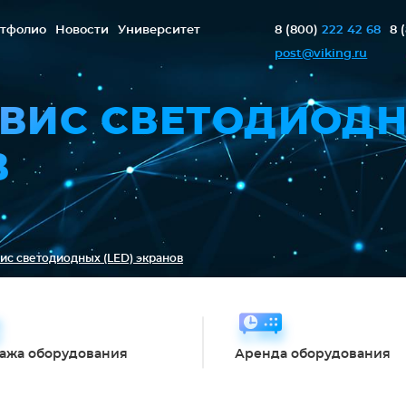
тфолио
Новости
Университет
8 (800)
222 42 68
8 
post@viking.ru
РВИС СВЕТОДИОД
В
ис светодиодных (LED) экранов
ажа оборудования
Аренда оборудования