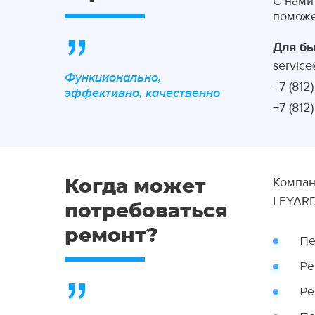
С нами
поможе
Для бы
service
Функционально,
+7 (812
эффективно, качественно
+7 (812
Компан
Когда может
LEYAR
потребоваться
ремонт?
Пе
Ре
Ре