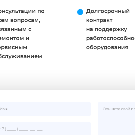
онсультации по
Долгосрочный
сем вопросам,
контракт
вязанным с
на поддержку
емонтом и
работоспособно
ервисным
оборудования
бслуживанием