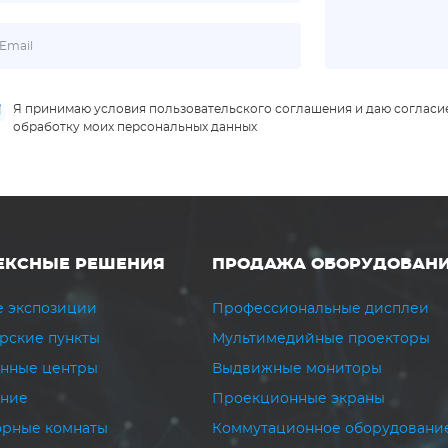
Я принимаю условия пользовательского соглашения и даю согласи
обработку моих персональных данных
ЕКСНЫЕ РЕШЕНИЯ
ПРОДАЖА ОБОРУДОВАН
 экспозиции
Профессиональные дисплеи
рские пункты
Мультимедийные проекторы
нные центры
Выдвижные мониторы
ание
Проекционные экраны
рные комнаты
Коммутационное оборудовани