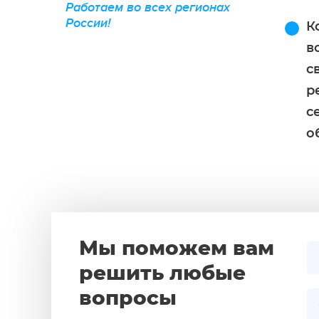
Работаем во всех регионах
России!
К
в
с
р
с
о
Мы поможем вам
решить любые
вопросы