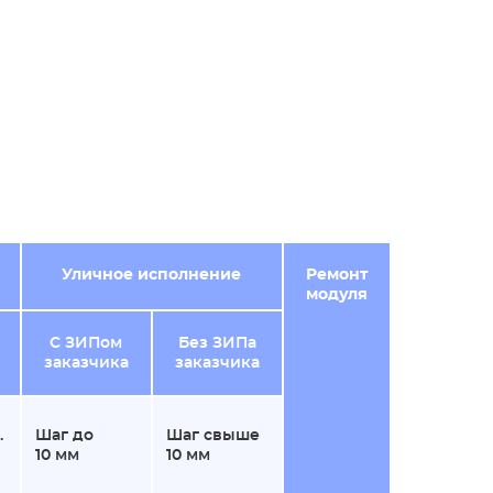
Уличное исполнение
Ремонт
модуля
С ЗИПом
Без ЗИПа
заказчика
заказчика
.
Шаг до
Шаг свыше
10 мм
10 мм