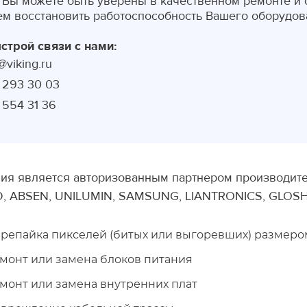
 Вы можете быть уверены в качественном ремонте и о
м восстановить работоспособность Вашего оборудова
строй связи с нами:
@viking.ru
) 293 30 03
) 554 31 36
ия является авторизованным партнером производите
D,
ABSEN,
UNILUMIN,
SAMSUNG,
LIANTRONICS,
GLOSHI
репайка пикселей (битых или выгоревших) размером 
монт или замена блоков питания
монт или замена внутренних плат