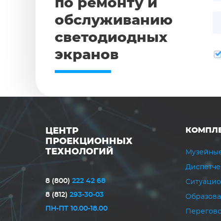
по ремонту и
обслуживанию
светодиодных
экранов
КОМПЛ
ЦЕНТР
ПРОЕКЦИОННЫХ
ТЕХНОЛОГИЙ
Музейные
Диспетче
8 (800)
222 42 68
Ситуацио
8 (812)
293-30-03
Образов
ПН-ПТ 10.00-18.00
Перегово