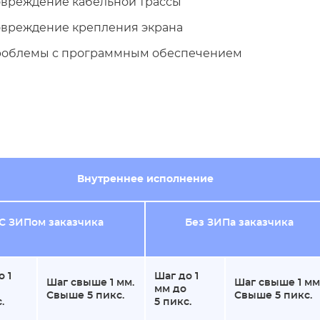
вреждение кабельной трассы
вреждение крепления экрана
облемы с программным обеспечением
Внутреннее исполнение
С ЗИПом заказчика
Без ЗИПа заказчика
о 1
Шаг до 1
Шаг свыше 1 мм.
Шаг свыше 1 мм
мм до
Свыше 5 пикс.
Свыше 5 пикс.
.
5 пикс.