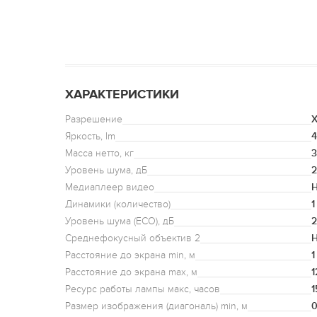
ХАРАКТЕРИСТИКИ
Разрешение
X
Яркость, lm
Масса нетто, кг
3
Уровень шума, дБ
2
Медиаплеер видео
Н
Динамики (количество)
1
Уровень шума (ECO), дБ
2
Среднефокусный объектив 2
Н
Расстояние до экрана min, м
1
Расстояние до экрана max, м
1
Ресурс работы лампы макс, часов
1
Размер изображения (диагональ) min, м
0