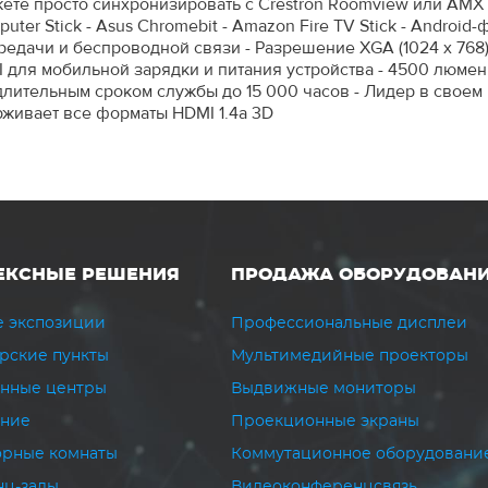
ете просто синхронизировать с Crestron Roomview или AMX D
omputer Stick - Asus Chromebit - Amazon Fire TV Stick - Andro
дачи и беспроводной связи - Разрешение XGA (1024 x 768) -
 для мобильной зарядки и питания устройства - 4500 люмен 
лительным сроком службы до 15 000 часов - Лидер в своем кл
рживает все форматы HDMI 1.4a 3D
ЕКСНЫЕ РЕШЕНИЯ
ПРОДАЖА ОБОРУДОВАН
 экспозиции
Профессиональные дисплеи
рские пункты
Мультимедийные проекторы
нные центры
Выдвижные мониторы
ание
Проекционные экраны
рные комнаты
Коммутационное оборудовани
ц-залы
Видеоконференцсвязь