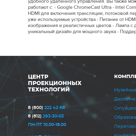
удобного удаленного управления. Вы также мож
работают с: - Google ChromeCast Ultra - Intel C
HDMI для включения трансляции, потоковой пере
уже используемые устройства - Питание от HDMI
изображения и реалистичных цветов - Лампа с д
уникальный дизайн для мощного звука - Подде
КОМПЛ
ЦЕНТР
ПРОЕКЦИОННЫХ
ТЕХНОЛОГИЙ
Музейные
Диспетче
8 (800)
222 42 68
Ситуацио
8 (812)
293-30-03
Образов
ПН-ПТ 10.00-18.00
Перегово
Конферен