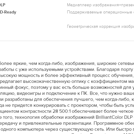
DLP
Медиаплеер изображения+презе
D-Ready
Поддерживаемые операционные 
Геометрическая коррекция изоб
олее яркие, чем когда-либо, изображения, широкие сетевые
работы с уже используемыми устройствами. Благодаря порт
высокую мощность и более эффективный процесс обучения, 
предлагает высококачественную оптику с коэффициентом ма
инный фокус, поэтому у вас есть больше возможностей для 
ляцию, видеоигры и подключение к ПК. Все, что нужно вашей 
ли разработаны для обеспечения лучшего, чем когда-либо, к
гда не придется конкурировать с проектором, чтобы быть ус
иентом контрастности 28 500:1 обеспечивает более четкое
того, технология обработки изображений BrilliantColor DLP
ередачу и привлекательные презентации. Программное обесп
 одного компьютера через существующую сеть. Или быстро 