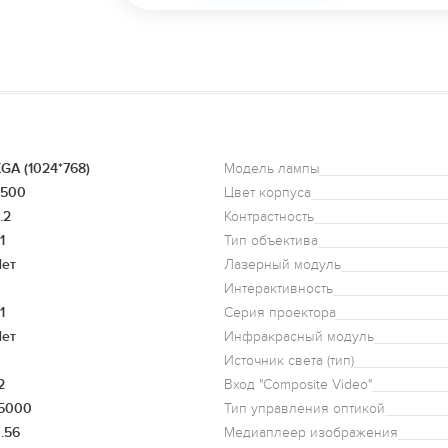
GA (1024*768)
Модель лампы
4500
Цвет корпуса
.2
Контрастность
1
Тип объектива
ет
Лазерный модуль
Интерактивность
1
Серия проектора
ет
Инфракрасный модуль
Источник света (тип)
2
Вход "Composite Video"
5000
Тип управления оптикой
.56
Медиаплеер изображения