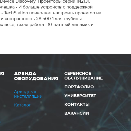
evice Discovery. Проекторы серии IN2130
id-флешка - И больше устройств с поддержкой
 TechStation позволяет настроить проектор на
и контрастность 28 500:1 для глубины
ассе, тихая работа - 10-ваттный динамик и
ИЯ
АРЕНДА
СЕРВИСНОЕ
ОБОРУДОВАНИЯ
ОБСЛУЖИВАНИЕ
ПОРТФОЛИО
Арендные
УНИВЕРСИТЕТ
инсталляции
КОНТАКТЫ
Каталог
ВАКАНСИИ
е