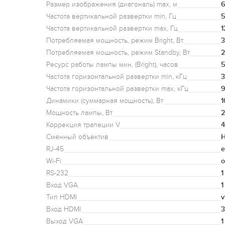
Размер изображения (диагональ) max, м
6
Частота вертикальной развертки min, Гц
5
Частота вертикальной развертки max, Гц
1
Потребляемая мощность, режим Bright, Вт
Потребляемая мощность, режим Standby, Вт
Ресурс работы лампы мин, (Bright), часов
Частота горизонтальной развертки min, кГц
3
Частота горизонтальной развертки max, кГц
9
Динамики (суммарная мощность), Вт
1
Мощность лампы, Вт
2
Коррекция трапеции V
4
Сменный объектив
Н
RJ-45
е
Wi-Fi
о
RS-232
1
Вход VGA
1
Тип HDMI
v
Вход HDMI
3
Выход VGA
1