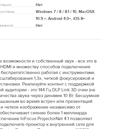
нтации
Нет
системы
Windows 7 / 8 / 8.1 / 10, MacOSX
10.9 +, Android 4.0+, iOS 8+
ражения
Нет
 возможности и собственный звук - все это в
у HDMI и множеству способов подключения
беспрепятственно работая с инструментами,
сштабирования 1,3x, четкой фокусировкой и
установки. Реализуйте контент с поддержкой
аудитории - это 144 Гц DLP Link 3D очки (не
ачества звука через динамик 10 Вт. Бесшумная
лышанным во время встреч или презентаций.
 и четкое изображение независимо от
 обеспечивает сияние более 1 миллиарда
ечение InFocus ProjectorNet 4.1 позволяет
подключите проектор к внутренней сети для