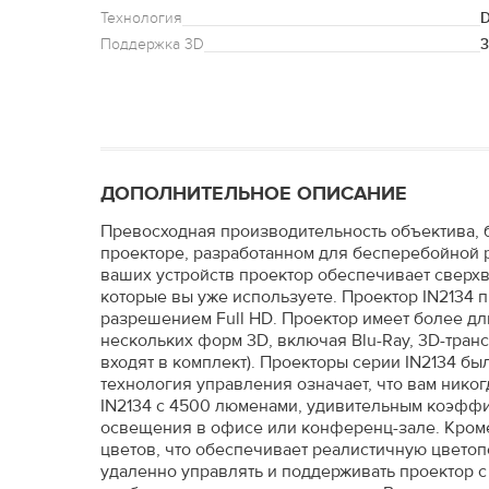
Технология
Поддержка 3D
3
ДОПОЛНИТЕЛЬНОЕ ОПИСАНИЕ
Превосходная производительность объектива, б
проекторе, разработанном для бесперебойной 
ваших устройств проектор обеспечивает сверх
которые вы уже используете. Проектор IN2134 
разрешением Full HD. Проектор имеет более дл
нескольких форм 3D, включая Blu-Ray, 3D-транс
входят в комплект). Проекторы серии IN2134 бы
технология управления означает, что вам нико
IN2134 с 4500 люменами, удивительным коэффиц
освещения в офисе или конференц-зале. Кроме 
цветов, что обеспечивает реалистичную цветоп
удаленно управлять и поддерживать проектор с