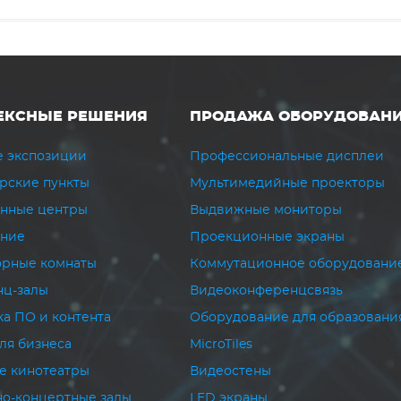
ЕКСНЫЕ РЕШЕНИЯ
ПРОДАЖА ОБОРУДОВАН
 экспозиции
Профессиональные дисплеи
рские пункты
Мультимедийные проекторы
нные центры
Выдвижные мониторы
ание
Проекционные экраны
рные комнаты
Коммутационное оборудовани
ц-залы
Видеоконференцсвязь
ка ПО и контента
Оборудование для образовани
ля бизнеса
MicroTiles
е кинотеатры
Видеостены
но-концертные залы
LED экраны