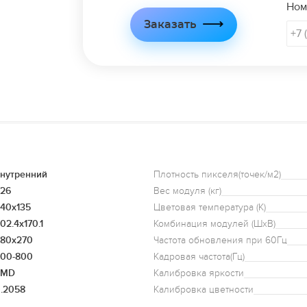
Ном
Заказать
нутренний
Плотность пикселя(точек/м2)
.26
Вес модуля (кг)
40x135
Цветовая температура (K)
02.4x170.1
Комбинация модулей (ШxВ)
80x270
Частота обновления при 60Гц
00-800
Кадровая частота(Гц)
SMD
Калибровка яркости
.2058
Калибровка цветности