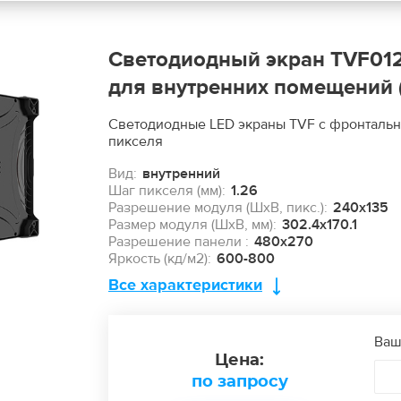
Светодиодный экран TVF012 
для внутренних помещений
Светодиодные LED экраны TVF c фронтальн
пикселя
Вид:
внутренний
Шаг пикселя (мм):
1.26
Разрешение модуля (ШхВ, пикс.):
240x135
Размер модуля (ШxВ, мм):
302.4x170.1
Разрешение панели :
480x270
Яркость (кд/м2):
600-800
Все характеристики
Ваш
Цена:
по запросу