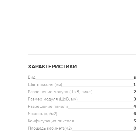
ХАРАКТЕРИСТИКИ
Вид
в
Шаг пикселя (мм)
1
Разрешение модуля (ШхВ, пикс.)
2
Размер модуля (ШxВ, мм)
3
Разрешение панели
4
Яркость (кд/м2)
6
Конфигурация пикселя
Площадь кабинета(м2)
0