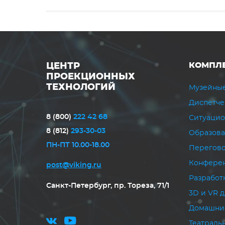
КОМПЛ
ЦЕНТР
ПРОЕКЦИОННЫХ
ТЕХНОЛОГИЙ
Музейные
Диспетче
8 (800)
222 42 68
Ситуацио
8 (812)
293-30-03
Образов
ПН-ПТ 10.00-18.00
Перегово
Конферен
post@viking.ru
Разработ
Санкт-Петербург, пр. Тореза, 71/1
3D и VR д
Домашни
Театраль