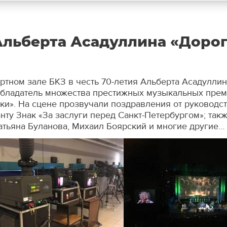
льберта Асадуллина «Дорог
ртном зале БКЗ в честь 70-летия Альберта Асадулли
обладатель множества престижных музыкальных прем
ки». На сцене прозвучали поздравления от руководств
нту Знак «За заслуги перед Санкт-Петербургом»; так
атьяна Буланова, Михаил Боярский и многие другие…