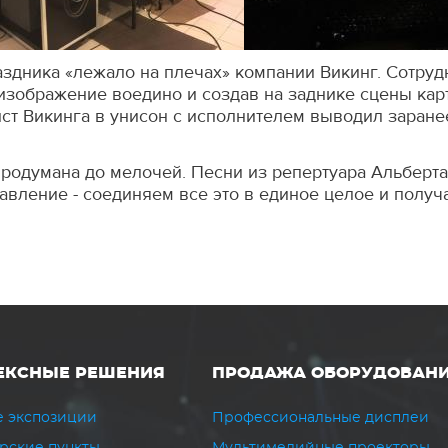
аздника «лежало на плечах» компании Викинг. Сотру
я изображение воедино и создав на заднике сцены к
ист Викинга в унисон с исполнителем выводил заран
одумана до мелочей. Песни из репертуара Альберта 
авление - соединяем все это в единое целое и полу
ЕКСНЫЕ РЕШЕНИЯ
ПРОДАЖА ОБОРУДОВАН
 экспозиции
Профессиональные дисплеи